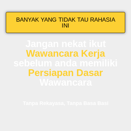
BANYAK YANG TIDAK TAU RAHASIA
INI
Jangan nekat ikut
Wawancara Kerja
sebelum anda memiliki
Persiapan Dasar
Wawancara
Tanpa Rekayasa, Tanpa Basa Basi