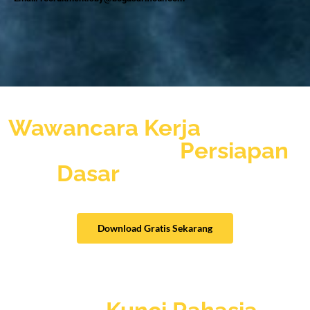
Jangan nekat ikut
Wawancara Kerja
sebelum
anda memiliki
Persiapan
Dasar
Wawancara
Download Gratis Sekarang