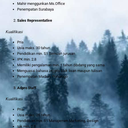
Mahir menggunkan Ms.Office
Penempatan Surabaya
Sales Representative
Kualifikasi
Pria
Usia maks. 30 tahun
Pendidikan min. S1 Semuan jurusan
IPK min. 2.8
Memiliki pengalaman min. 1 tahun dibdang yang sama
Menguasai bahasa Inggris baik lisan maupun tulisan
Penempatan Madiun, Ponorogo
Adpro Staff
Kualifikasi
Pria
Usia maks. 28 tahun
Pendidikan min. S1 Manajemen Marketing, Design
Ipk min. 2.8