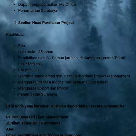
Dapat mengoperasikan Ms.Office
Penempatan Surabaya
Section Head Purchaser Project
Kualifikasi
Pria
Usia maks. 35 tahun
Pendidikan min. S1 Semua jurusan, diutamakan jurusan Teknik
Sipil/ Mekanik
IPK min. 2.8
Memiliki pengalaman min. 2 tahun di bidang Project Management
Menguasai bahasa Inggris baik lisan maupun tulisan
Menguasai Export dan Import
Penempatan Surabaya
Bagi Anda yang berminat, silahkan mengirimkan secara langsung ke :
PT.ISM Bogasari Flour Management
Jl.Nilam Timur No.16 Surabaya
Atau
Email: recruitment.sby@bogasariflour.com