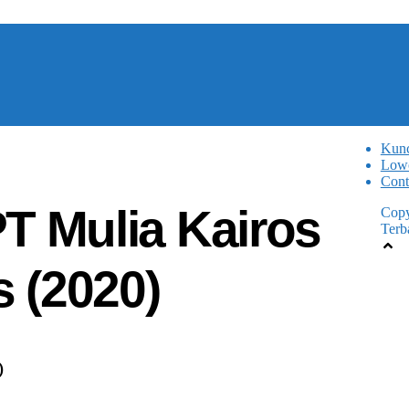
Kun
Lowo
Cont
T Mulia Kairos
Copy
Terb
s (2020)
)