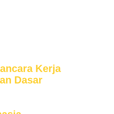
ncara Kerja
sebelum
pan Dasar
Wawancara