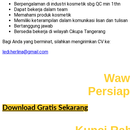
Berpengalaman di industri kosmetik sbg QC min 1thn
Dapat bekerja dalam team
Memahami produk kosmetik
Memiliki keterampilan dalam komunikasi lisan dan tulisan
Bertanggung jawab
Bersedia bekerja di wilayah Cikupa Tangerang
Bagi Anda yang berminat, silahkan mengirimkan CV ke:
ledi.herlina@gmail.com
Jangan nekat ikut
Wawa
anda memiliki
Persia
Download Gratis Sekarang