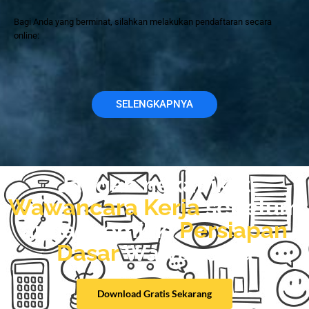
Bagi Anda yang berminat, silahkan melakukan pendaftaran secara
online:
SELENGKAPNYA
Jangan nekat ikut
Wawancara Kerja
sebelum
anda memiliki
Persiapan
Dasar
Wawancara
Download Gratis Sekarang