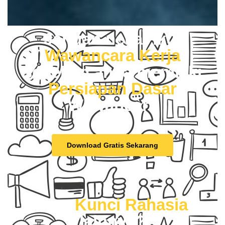
Jangan nekat ikut
Wawancara Kerja
sebelum anda memiliki
Persiapan Dasar
Wawancara
Download Gratis Sekarang
Mau
Kunci Rahasia
lainnya?