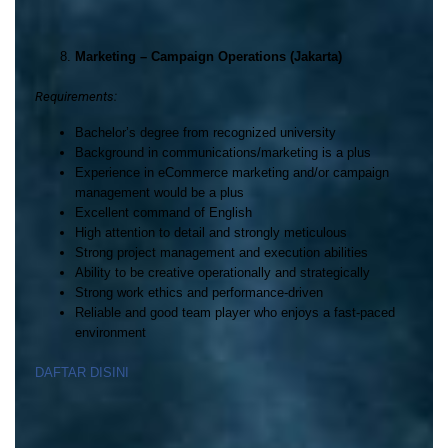
Marketing – Campaign Operations (Jakarta)
Requirements:
Bachelor’s degree from recognized university
Background in communications/marketing is a plus
Experience in eCommerce marketing and/or campaign
management would be a plus
Excellent command of English
High attention to detail and strongly meticulous
Strong project management and execution abilities
Ability to be creative operationally and strategically
Strong work ethics and performance-driven
Reliable and good team player who enjoys a fast-paced
environment
DAFTAR DISINI