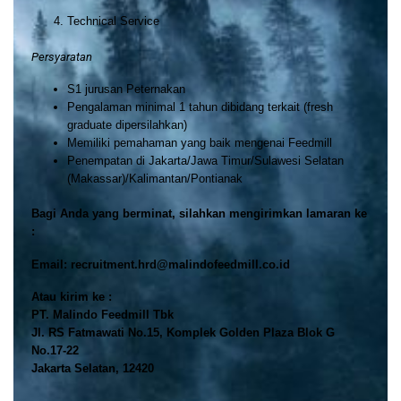
Technical Service
Persyaratan
S1 jurusan Peternakan
Pengalaman minimal 1 tahun dibidang terkait (fresh
graduate dipersilahkan)
Memiliki pemahaman yang baik mengenai Feedmill
Penempatan di Jakarta/Jawa Timur/Sulawesi Selatan
(Makassar)/Kalimantan/Pontianak
Bagi Anda yang berminat, silahkan mengirimkan lamaran ke
:
Email: recruitment.hrd@malindofeedmill.co.id
Atau kirim ke :
PT. Malindo Feedmill Tbk
Jl. RS Fatmawati No.15, Komplek Golden Plaza Blok G
No.17-22
Jakarta Selatan, 12420