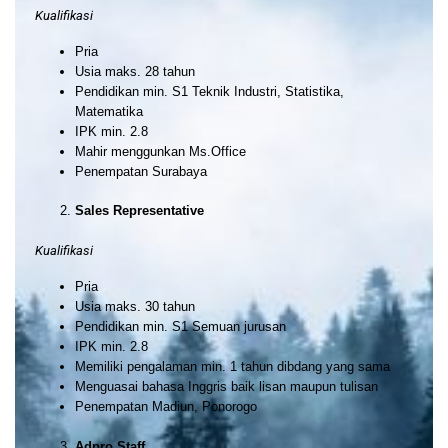
Kualifikasi
Pria
Usia maks. 28 tahun
Pendidikan min. S1 Teknik Industri, Statistika,
Matematika
IPK min. 2.8
Mahir menggunkan Ms.Office
Penempatan Surabaya
Sales Representative
Kualifikasi
Pria
Usia maks. 30 tahun
Pendidikan min. S1 Semuan jurusan
IPK min. 2.8
Memiliki pengalaman min. 1 tahun dibdang yang sama
Menguasai bahasa Inggris baik lisan maupun tulisan
Penempatan Madiun, Ponorogo
Adpro Staff