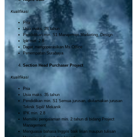
Kualifikasi
Pria
Usia maks. 28 tahun
Pendidikan min. S1 Manajemen Marketing, Design
Ipk min. 2.8
Dapat mengoperasikan Ms.Office
Penempatan Surabaya
Section Head Purchaser Project
Kualifikasi
Pria
Usia maks. 35 tahun
Pendidikan min. S1 Semua jurusan, diutamakan jurusan
Teknik Sipil/ Mekanik
IPK min. 2.8
Memiliki pengalaman min. 2 tahun di bidang Project
Management
Menguasai bahasa Inggris baik lisan maupun tulisan