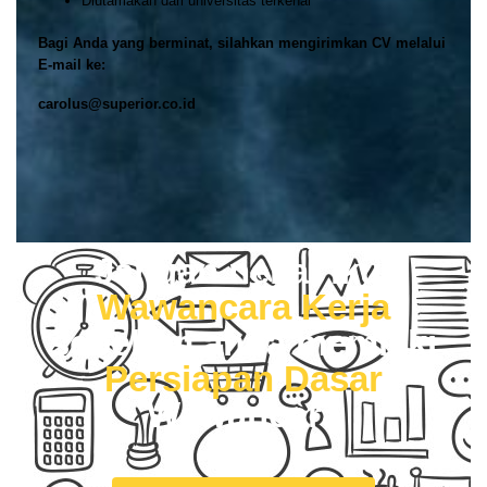
Diutamakan dari universitas terkenal
Bagi Anda yang berminat, silahkan mengirimkan CV melalui
E-mail ke:
carolus@superior.co.id
Jangan nekat ikut
Wawancara Kerja
sebelum anda memiliki
Persiapan Dasar
Wawancara