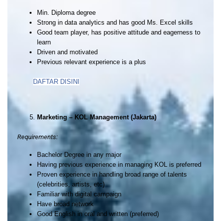
Min. Diploma degree
Strong in data analytics and has good Ms. Excel skills
Good team player, has positive attitude and eagerness to
learn
Driven and motivated
Previous relevant experience is a plus
DAFTAR DISINI
Marketing – KOL Management (Jakarta)
Requirements:
Bachelor Degree in any major
Having previous experience in managing KOL is preferred
Proven experience in handling broad range of talents
(celebrities, artists, etc)
Familiar with digital campaign
Have broad network
Good English in oral and written (preferred)