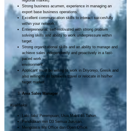
regional market).
Strong business acumen, experience in managing an
export base business operations.
Excellent communication skills to interact succesfully
within your network.
Enterpreneurial, self-motivated with strong problem
solving skills and ability to work underpressure within
target.
Strong organizational skills and an ability to manage and
achieve sales independently and proactively in a fast-
paced work
environment.
Applicant must be willing to work in Driyorejo, Gresik and
also willing to do business travel or relocate in his/her
target market.
Area Sales Manager
Kualifiaksi
Laki- laki/ Perempuan, Usia Maks 45 Tahun.
Pendidikan min D3 Semua Jurusan.
Menguasai Ms Office dan Open Office.