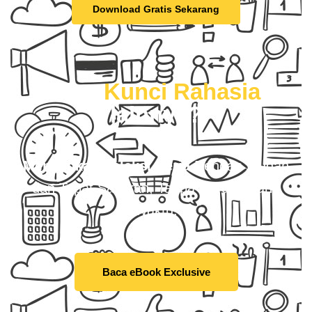
Download Gratis Sekarang
Mau
Kunci Rahasia
lainnya?
Menangkan Seleksi Kerja
Dengan Mudah
dan Tepat Sasaran, Tanpa Harus Buang
Waktu.
Baca eBook Exclusive