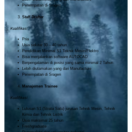
Penempatan di Sragen
Staff Drafter
Kualifikasi
Pria
Usia sekitar 30 – 40 tahun
Pendidikan Minimal S1 Teknik Mesin/Elektro
Bisa menjalankan software AUTOCAD
Berpengalaman di posisi yang sama minimal 2 Tahun
Lebih diutamakan yang dari Manufacture
Penempatan di Sragen
Manajemen Trainee
Kualifikasi
Lulusan S1 (Strata Satu) jurusan Tehnik Mesin, Tehnik
Kimia dan Tehnik Listrik
Usia maksimal 25 tahun
Freshgraduate