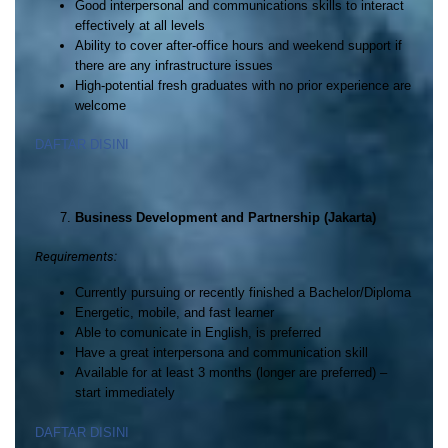
Good interpersonal and communications skills to interact
effectively at all levels
Ability to cover after-office hours and weekend support if
there are any infrastructure issues
High-potential fresh graduates with no prior experience are
welcome
DAFTAR DISINI
Business Development and Partnership (Jakarta)
Requirements:
Currently pursuing or recently finished a Bachelor/Diploma
Energetic, mobile, and fast learner
Able to comunicate in English, is preferred
Have a great interpersona and communication skill
Available for at least 3 months (longer are preferred) –
start immediately
DAFTAR DISINI