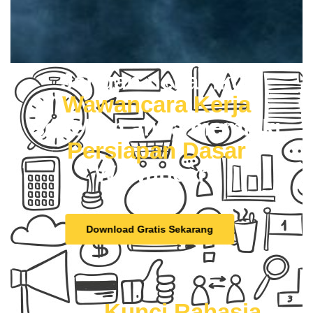
Jangan nekat ikut
Wawancara Kerja
sebelum anda memiliki
Persiapan Dasar
Wawancara
Download Gratis Sekarang
Mau
Kunci Rahasia