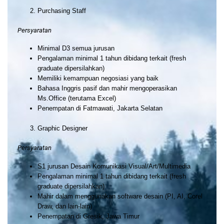
Purchasing Staff
Persyaratan
Minimal D3 semua jurusan
Pengalaman minimal 1 tahun dibidang terkait (fresh
graduate dipersilahkan)
Memiliki kemampuan negosiasi yang baik
Bahasa Inggris pasif dan mahir mengoperasikan
Ms.Office (terutama Excel)
Penempatan di Fatmawati, Jakarta Selatan
Graphic Designer
Persyaratan
S1 jurusan Desain Komunikasi Visual/Art/Multimedia
Pengalaman minimal 1 tahun dibidang terkait (fresh
graduate dipersilahkan)
Mahir dalam menggunakan software desain (PI, AI, Corel
Draw, dan lain-lain)
Penempatan di Gresik, Jawa Timur