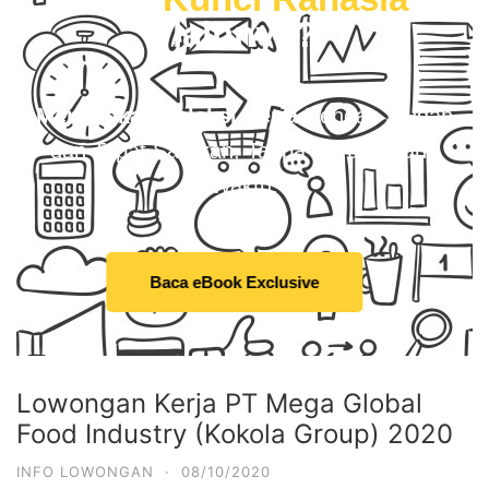
lainnya?
Menangkan Seleksi Kerja
Dengan Mudah
dan Tepat Sasaran, Tanpa Harus Buang
Waktu.
Baca eBook Exclusive
Lowongan Kerja PT Mega Global
Food Industry (Kokola Group) 2020
INFO LOWONGAN
·
08/10/2020