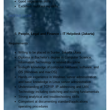
Good negotiation skills
Excellent multitasking skills
DAFTAR DISINI
People, Legal and Finance – IT Helpdesk (Jakarta)
Requirements:
Willing to be placed in Sunter, Jakarta Utara
Diploma or Bachelor’s degree in Computer Science,
Information Technology or related discipline
In-depth knowledge of computer hardware, software, and
OS (Windows and macOS)
Hands-on experience in Windows server administration
and basic knowledge in Linux server administration
Understanding of TCP/IP, IP addressing and LAN
Technology including switching and routing fundamentals
Strong analytical and troubleshooting skills
Competent at documenting standard/applications
operating procedures