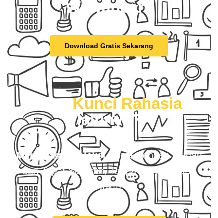
Wawancara
Download Gratis Sekarang
Mau
Kunci Rahasia
lainnya?
Menangkan Seleksi Kerja
Dengan Mudah
dan Tepat Sasaran, Tanpa Harus Buang
Waktu.