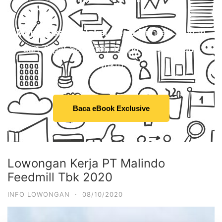
Menangkan Seleksi Kerja
Dengan Mudah
dan Tepat Sasaran, Tanpa Harus Buang
Waktu.
Baca eBook Exclusive
Lowongan Kerja PT Malindo
Feedmill Tbk 2020
INFO LOWONGAN
·
08/10/2020