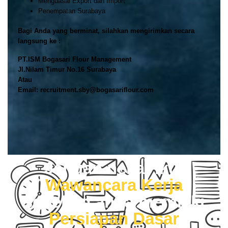
Menguasai Export dan Import
Penempatan Surabaya
Bagi Anda yang berminat, silahkan mengirimkan secara
langsung ke :
PT.ISM Bogasari Flour Management
Jl.Nilam Timur No.16 Surabaya
Atau
Email: recruitment.sby@bogasariflour.com
Jangan nekat ikut
Wawancara Kerja
sebelum anda memiliki
Persiapan Dasar