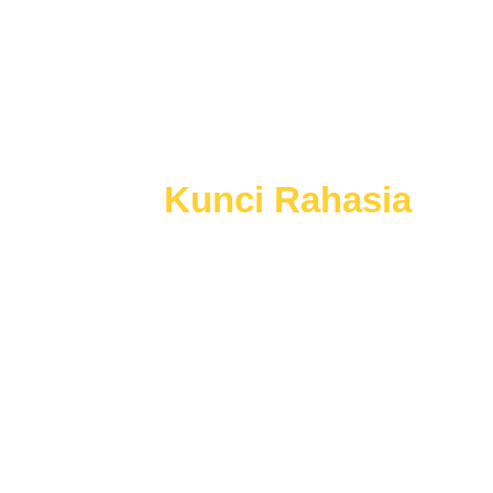
Wawancara
Mau
Kunci Rahasia
lainnya?
Menangkan Seleksi Kerja
Dengan Mudah
dan Tepat Sasaran, Tanpa Harus Buang
Waktu.