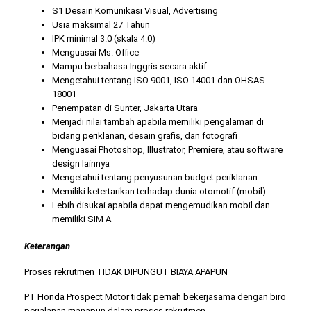
S1 Desain Komunikasi Visual, Advertising
Usia maksimal 27 Tahun
IPK minimal 3.0 (skala 4.0)
Menguasai Ms. Office
Mampu berbahasa Inggris secara aktif
Mengetahui tentang ISO 9001, ISO 14001 dan OHSAS
18001
Penempatan di Sunter, Jakarta Utara
Menjadi nilai tambah apabila memiliki pengalaman di
bidang periklanan, desain grafis, dan fotografi
Menguasai Photoshop, Illustrator, Premiere, atau software
design lainnya
Mengetahui tentang penyusunan budget periklanan
Memiliki ketertarikan terhadap dunia otomotif (mobil)
Lebih disukai apabila dapat mengemudikan mobil dan
memiliki SIM A
Keterangan
Proses rekrutmen TIDAK DIPUNGUT BIAYA APAPUN
PT Honda Prospect Motor tidak pernah bekerjasama dengan biro
perjalanan manapun dalam proses rekrutmen