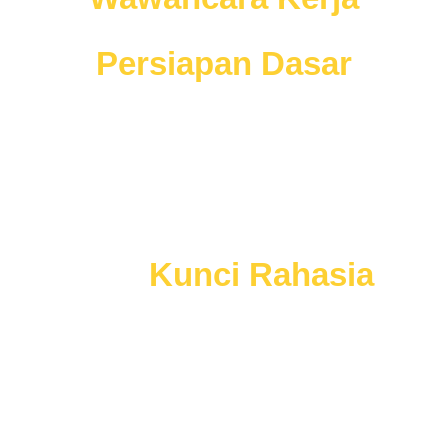
sebelum anda memiliki
Persiapan Dasar
Wawancara
Mau
Kunci Rahasia
lainnya?
Menangkan Seleksi Kerja
Dengan Mudah
dan Tepat Sasaran, Tanpa Harus Buang
Waktu.