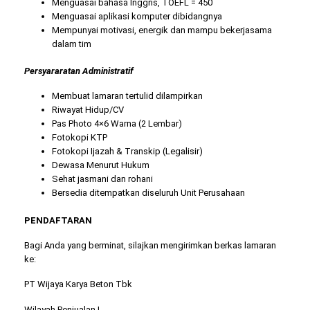
Menguasai bahasa Inggris, TOEFL = 450
Menguasai aplikasi komputer dibidangnya
Mempunyai motivasi, energik dan mampu bekerjasama
dalam tim
Persyararatan Administratif
Membuat lamaran tertulid dilampirkan
Riwayat Hidup/CV
Pas Photo 4×6 Warna (2 Lembar)
Fotokopi KTP
Fotokopi Ijazah & Transkip (Legalisir)
Dewasa Menurut Hukum
Sehat jasmani dan rohani
Bersedia ditempatkan diseluruh Unit Perusahaan
PENDAFTARAN
Bagi Anda yang berminat, silajkan mengirimkan berkas lamaran
ke:
PT Wijaya Karya Beton Tbk
Wilayah Penjualan I