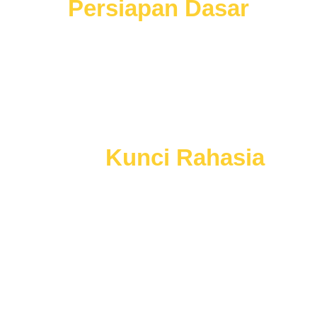
Persiapan Dasar
Wawancara
Mau
Kunci Rahasia
lainnya?
Menangkan Seleksi Kerja
Dengan Mudah
dan Tepat Sasaran, Tanpa Harus Buang
Waktu.